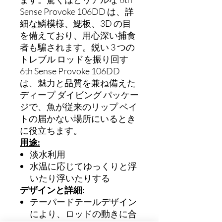
Sense Provoke 106DD は、詳
細な鱗模様、鰓板、3D の目
を備えており、用心深い捕食
者も騙されます。鋭い 3 つの
トレブル ロッドを振り回す
6th Sense Provoke 106DD
は、魅力と品質を兼ね備えた
ディープ ダイビング パッケー
ジで、魚が従来のリップ ベイ
トの届かない場所にいるとき
に役立ちます。
用途:
淡水利用
水温に応じてゆっくりと浮
いたり浮いたりする
デザインと詳細:
テーパードテールデザイン
により、ロッドの動きに合