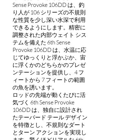
Sense Provoke 106DD は、釣
り人が 106 シリーズの不規則
な性質を少し深い水深で利用
できるようにします。精密に
調整された内部ウェイト シス
テムを備えた 6th Sense
Provoke 106DD は、水温に応
じてゆっくりと浮かぶか、宙
に浮くかのどちらかのプレゼ
ンテーションを提供し、4 フ
ィートから 7 フィートの範囲
の魚を誘います。
ロッドの先端が動くたびに活
気づく 6th Sense Provoke
106DD は、独自に設計され
たテーパード テール デザイン
を特徴とし、不規則なダート
とターン アクションを実現し
ます。驚くほどリアルな 6th