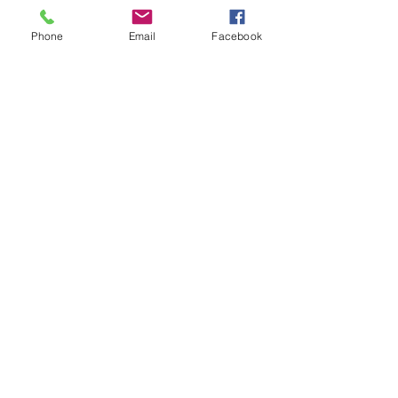
わせて驚異的なダートとタ
ーンの動きを生み出しま
Phone
Email
Facebook
す。
トッププロによるデザイン
高解像度の鱗、鰓板、3D
の目を備えたプレミアムカ
ラースキーム
設計された重量移動システ
ム
非常に鋭いフック
特徴：
長さ: 4 1/6"
重量: 5/8オンス
深さ: 4〜7フィート
フックサイズ: 前後とも#6
まだレビューはありません