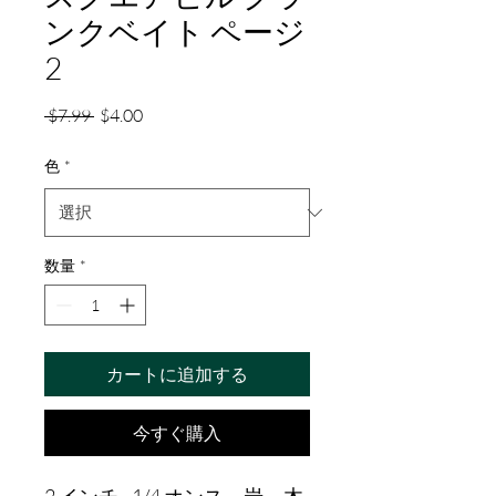
ンクベイト ページ
2
通
セ
 $7.99 
$4.00
常
ー
価
ル
色
*
格
価
格
数量
*
カートに追加する
今すぐ購入