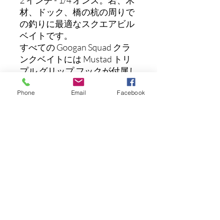
2 インチ - 1/4 オンス。岩、木
材、ドック、橋の杭の周りで
の釣りに最適なスクエアビル
ベイトです。
すべての Googan Squad クラ
ンクベイトには Mustad トリ
プル グリップ フックが付属し
ており、潜水深度がベイトの
Phone
Email
Facebook
底部に描かれています。
まだレビューはありません
最初のレビューを書きませんか？ あ
なたのご意見・ご要望をぜひ共有して
ください。
レビューを投稿