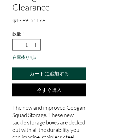
Clearance
通
セ
 $17.99 
$11.69
常
ー
価
ル
数量
*
格
価
格
在庫残り4点
カートに追加する
今すぐ購入
The new and improved Googan
Squad Storage. These new
tackle storage boxes are decked
out with all the durability you
can imagine, stainless steel