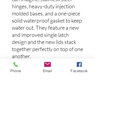
hinges, heavy-duty injection
molded bases, and a one-piece
solid waterproof gasket to keep
water out. They feature a new
and improved single latch
design and the new lids stack
together perfectly on top of one
another.
Dimensions - 10.2” x 8.19” x
Phone
Email
Facebook
1.54”
まだレビューはありません
最初のレビューを書きませんか？ あ
なたのご意見・ご要望をぜひ共有して
ください。