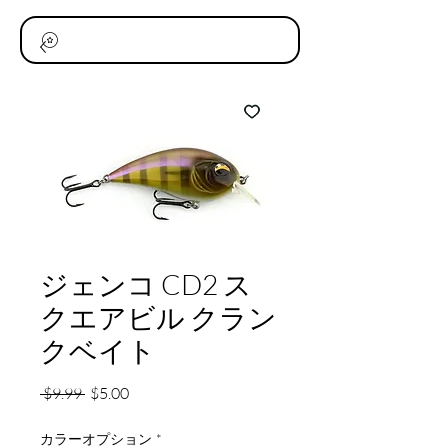
ジェンコ CD2 ス
クエアビル クラン
クベイト
通
セ
 $9.99 
$5.00
常
ー
価
ル
カラーオプション
*