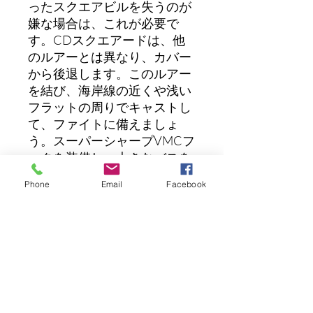
ったスクエアビルを失うのが
嫌な場合は、これが必要で
す。CDスクエアードは、他
のルアーとは異なり、カバー
から後退します。このルアー
を結び、海岸線の近くや浅い
フラットの周りでキャストし
て、ファイトに備えましょ
う。スーパーシャープVMCフ
ックを装備し、大きなバスを
固定します。4〜6フィート潜
Phone
Email
Facebook
ります。重量：5/8オンス長
さ：65mm
まだレビューはありません
最初のレビューを書きませんか？ あ
なたのご意見・ご要望をぜひ共有して