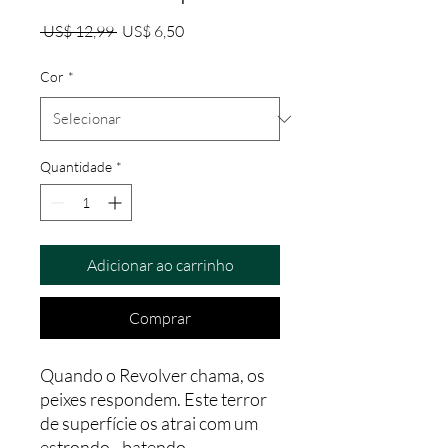
Preço
Preço
 US$ 12,99 
US$ 6,50
normal
promocional
Cor
*
Quantidade
*
Adicionar ao carrinho
Comprar
Quando o Revolver chama, os
peixes respondem. Este terror
de superfície os atrai com um
estrondo - batendo,