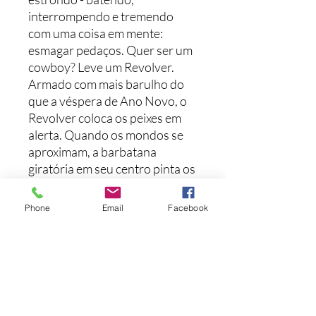
interrompendo e tremendo
com uma coisa em mente:
esmagar pedaços. Quer ser um
cowboy? Leve um Revolver.
Armado com mais barulho do
que a véspera de Ano Novo, o
Revolver coloca os peixes em
alerta. Quando os mondos se
aproximam, a barbatana
giratória em seu centro pinta os
anzóis como o alvo claro. O
corpo treme conforme a
Phone
Email
Facebook
barbatana gira - adicionando
ação visual ao caos. O Revolver;
a isca mais rápida do oeste!