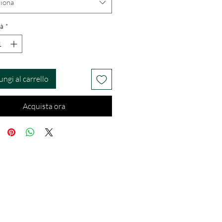
ziona
à
*
ungi al carrello
Acquista ora