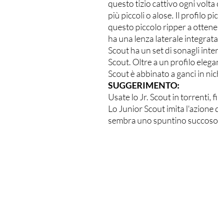
questo tizio cattivo ogni volta 
più piccoli o alose. Il profilo 
questo piccolo ripper a otten
ha una lenza laterale integrata 
Scout ha un set di sonagli inte
Scout. Oltre a un profilo eleg
Scout è abbinato a ganci in nich
SUGGERIMENTO:
Usate lo Jr. Scout in torrenti, f
Lo Junior Scout imita l'azione 
sembra uno spuntino succoso a