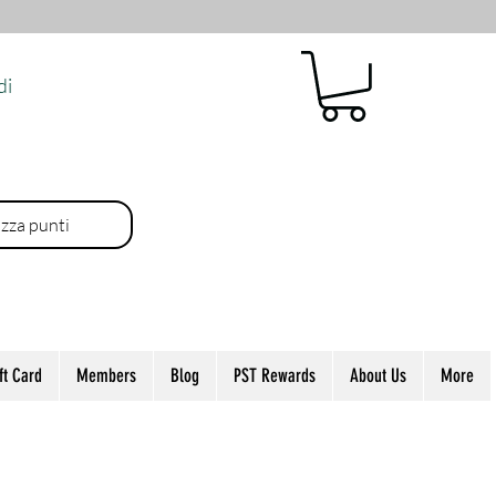
di
izza punti
ft Card
Members
Blog
PST Rewards
About Us
More