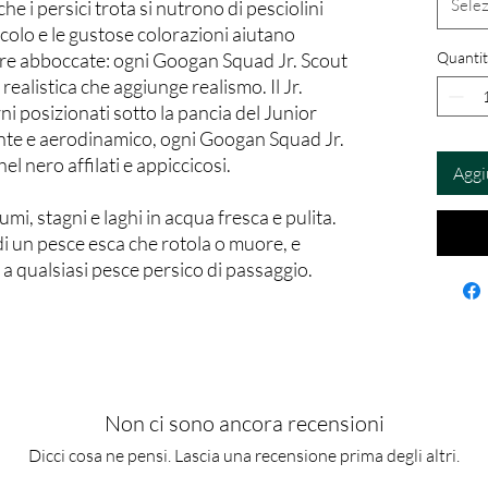
Sele
che i persici trota si nutrono di pesciolini
piccolo e le gustose colorazioni aiutano
ere abboccate: ogni Googan Squad Jr. Scout
Quantit
realistica che aggiunge realismo. Il Jr.
rni posizionati sotto la pancia del Junior
ante e aerodinamico, ogni Googan Squad Jr.
el nero affilati e appiccicosi.
Aggi
iumi, stagni e laghi in acqua fresca e pulita.
di un pesce esca che rotola o muore, e
 qualsiasi pesce persico di passaggio.
Non ci sono ancora recensioni
Dicci cosa ne pensi. Lascia una recensione prima degli altri.