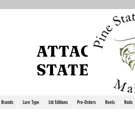
ATTACCO P
STATE
r Brands
Lure Type
Ltd Editions
Pre-Orders
Reels
Rods