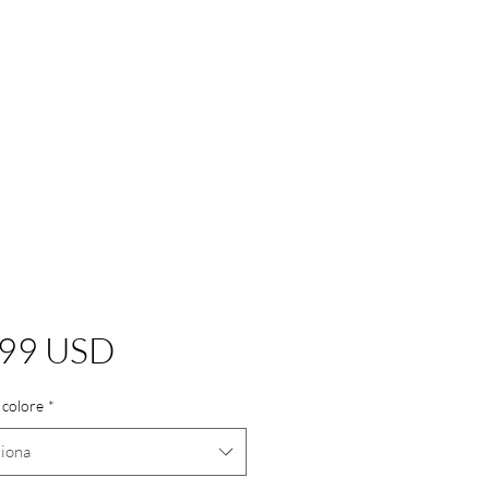
Prezzo
,99 USD
 colore
*
ziona