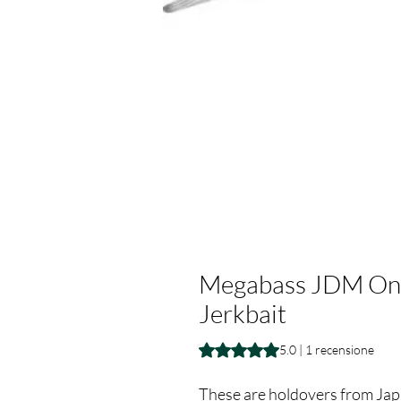
Megabass JDM Only
Jerkbait
Sulla base di 1 recensione, la v
5.0 | 1 recensione
These are holdovers from Japa