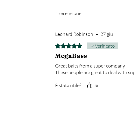
1 recensione
Leonard Robinson
•
27 giu
Valutazione 5 stelle su 5.
Verificato
MegaBass
Great baits from a super company
These people are great to deal with su
È stata utile?
Sì