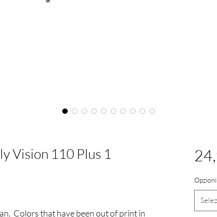
 Vision 110 Plus 1
24
Opzioni
alutazione è 5.0 su cinque stelle
Sele
n. Colors that have been out of print in