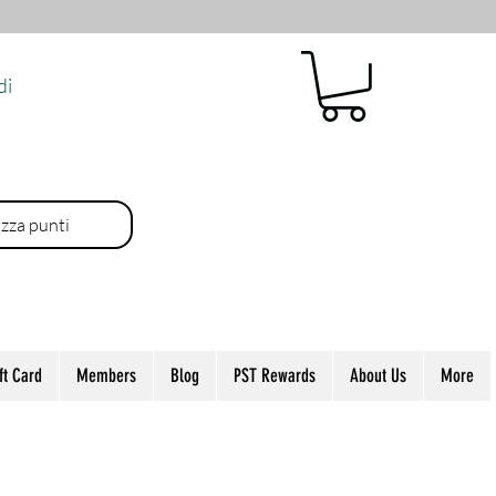
di
izza punti
ft Card
Members
Blog
PST Rewards
About Us
More