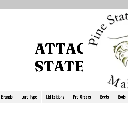
ATTACCO P
STATE
r Brands
Lure Type
Ltd Editions
Pre-Orders
Reels
Rods