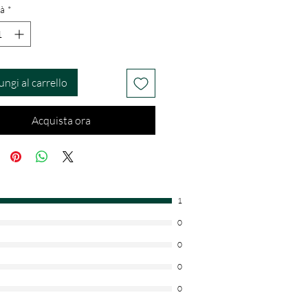
à
*
ungi al carrello
Acquista ora
1
0
0
0
0