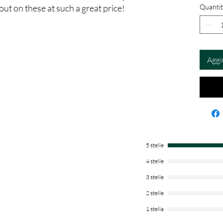
out on these at such a great price!
Quantit
Aggi
5 stelle
4 stelle
3 stelle
2 stelle
1 stella