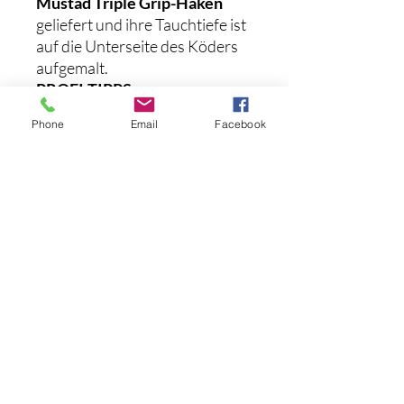
Mustad Triple Grip-Haken
geliefert und ihre Tauchtiefe ist
auf die Unterseite des Köders
aufgemalt.
PROFI-TIPPS:
Verwenden Sie diesen Köder,
Phone
Email
Facebook
um aktive Fische in einer Tiefe
von 3 bis 20 Fuß anzulocken.
Ein dünnerer
Schnurdurchmesser hilft dem
Köder dabei, tiefer zu
schwimmen, vom Boden
abzuprallen und
Reaktionsbisse auszulösen.
Noch keine Bewertungen
vorhanden