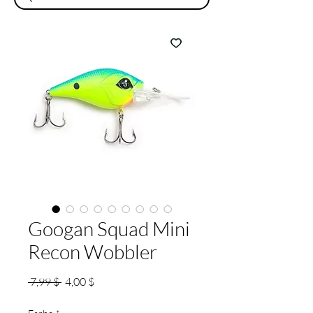
Googan Squad Mini
Recon Wobbler
Standardpreis
Sale-
 7,99 $ 
4,00 $
Preis