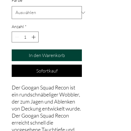
Farbe
*
Anzahl
*
In den Warenkorb
Sofortkauf
Der Googan Squad Recon ist
ein rundschnäbeliger Wobbler,
der zum Jagen und Ablenken
von Deckung entwickelt wurde.
Der Googan Squad Recon
erreicht schnell die
vorgesehene Tauchtiefe und