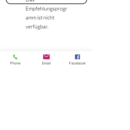
Empfehlungsprogr
amm ist nicht
verfügbar.
Phone
Email
Facebook
info@pinestatetackle.com
©2023 von Pine State Tackle