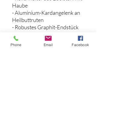
Haube
- Aluminium-Kardangelenk an
Heilbuttruten
- Robustes Graphit-Endstück
an der Heilbuttrute
- Für Celilo-Stangen gilt eine
Phone
Email
Facebook
beschränkte Garantie von
einem Jahr.
SPEZIFIKATIONEN:
Typ - Guss
Länge - 7'0"
Leistung - Licht
Ködergewicht: 1/8 - 1/2 oz
Schnurgewicht: 2 - 8 Pfund
Noch keine Bewertungen