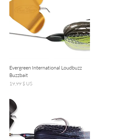
Evergreen International Loudbuzz
Buzzbait
Prix
19,99 $ US