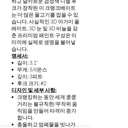
하고 날카로운 검정색 니켈 후
크가 장착된 이 크랭크베이트
는 더 많은 물고기를 잡을 수 있
습니다. 사실적인 3D 아가미 플
레이트, 3D 눈 및 3D 비늘을 갖
춘 프리미엄 페인트 구성은 이
미끼에 실제로 생명을 불어넣
습니다.
명세서:
길이: 3.1”
무게: 5/8온스
깊이: 3피트
후크 크기: #2
디자인 및 세부 사항:
크랭킹하는 동안 세게 쿵쿵
거리는 불규칙한/무작위 움
직임을 만들어 타격이 증가
합니다.
충돌하고 엄폐물을 빗나가