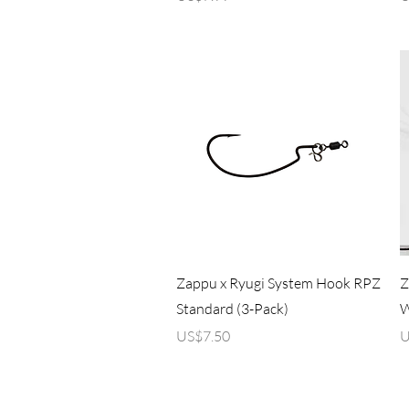
제품보기
Zappu x Ryugi System Hook RPZ
Z
Standard (3-Pack)
W
가격
US$7.50
U