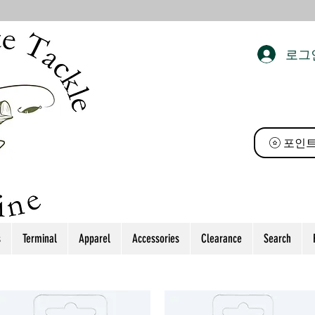
로그
 태클
포인트
s
Terminal
Apparel
Accessories
Clearance
Search