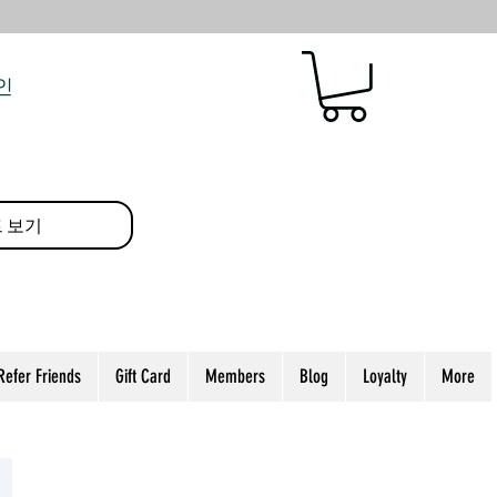
인
 보기
Refer Friends
Gift Card
Members
Blog
Loyalty
More