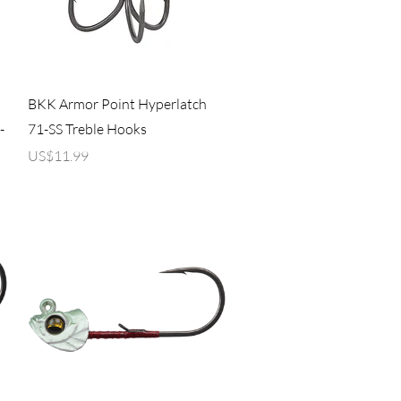
제품보기
BKK Armor Point Hyperlatch
-
71-SS Treble Hooks
가격
US$11.99