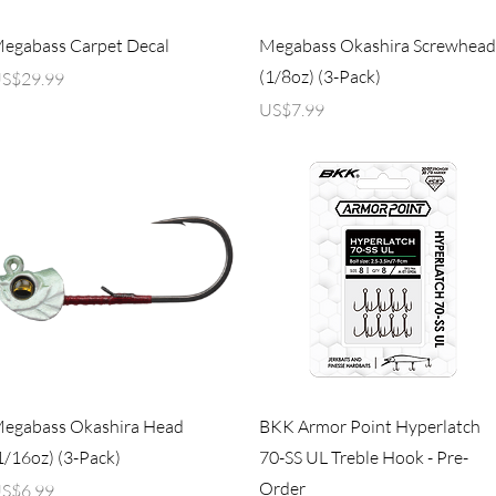
제품보기
제품보기
egabass Carpet Decal
Megabass Okashira Screwhead
(1/8oz) (3-Pack)
가격
S$29.99
가격
US$7.99
제품보기
제품보기
egabass Okashira Head
BKK Armor Point Hyperlatch
1/16oz) (3-Pack)
70-SS UL Treble Hook - Pre-
Order
가격
S$6.99