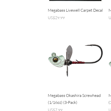
제품보기
Megabass Livewell Carpet Decal
M
가격
US$29.99
U
제품보기
Megabass Okashira Screwhead
M
(1/16oz) (3-Pack)
(
가격
US$7.99
U