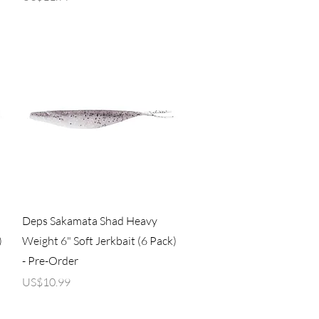
제품보기
Deps Sakamata Shad Heavy
)
Weight 6" Soft Jerkbait (6 Pack)
- Pre-Order
가격
US$10.99