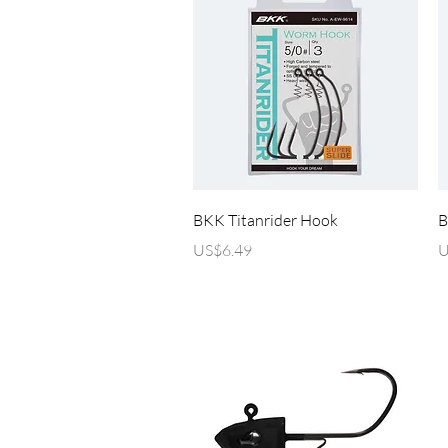
제품보기
BKK Titanrider Hook
B
가격
US$6.49
U