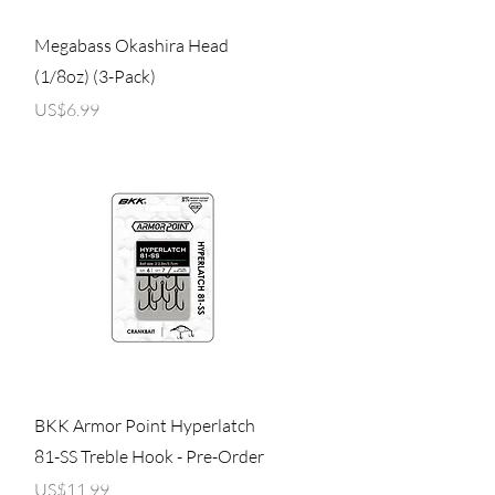
제품보기
Megabass Okashira Head
(1/8oz) (3-Pack)
가격
US$6.99
제품보기
BKK Armor Point Hyperlatch
81-SS Treble Hook - Pre-Order
가격
US$11.99