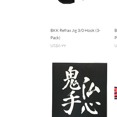
제품보기
BKK Refrax Jig 3/0 Hook (3-
B
Pack)
P
가격
US$6.99
U