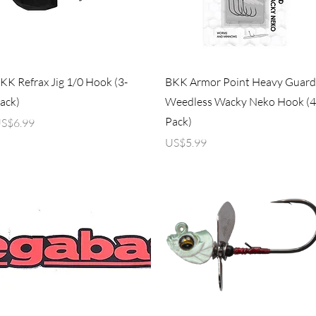
제품보기
제품보기
KK Refrax Jig 1/0 Hook (3-
BKK Armor Point Heavy Guard
ack)
Weedless Wacky Neko Hook (4
Pack)
가격
S$6.99
가격
US$5.99