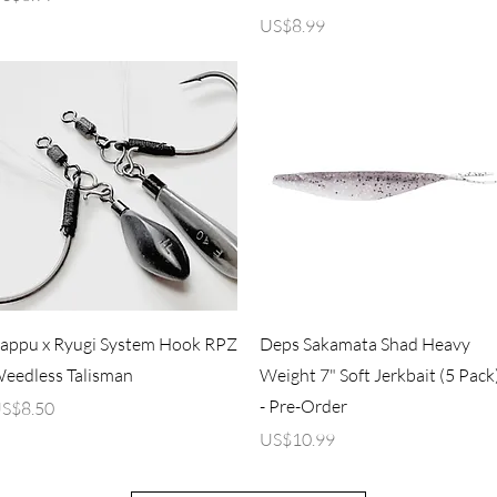
가격
US$8.99
제품보기
제품보기
appu x Ryugi System Hook RPZ
Deps Sakamata Shad Heavy
eedless Talisman
Weight 7" Soft Jerkbait (5 Pack
- Pre-Order
가격
S$8.50
가격
US$10.99