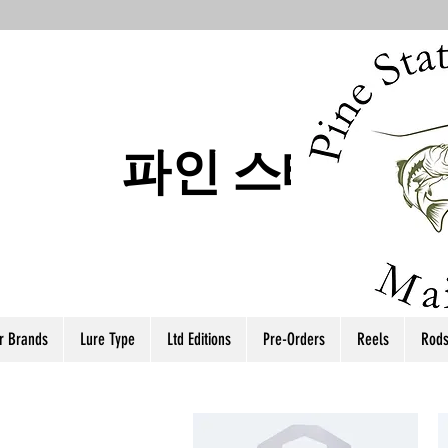
파인 스테이트
r Brands
Lure Type
Ltd Editions
Pre-Orders
Reels
Rod