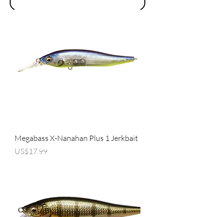
Megabass X-Nanahan Plus 1 Jerkbait
가격
US$17.99