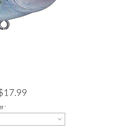
가
$17.99
격
션
*