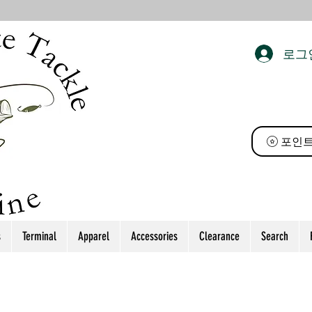
로그
 태클
포인트
s
Terminal
Apparel
Accessories
Clearance
Search