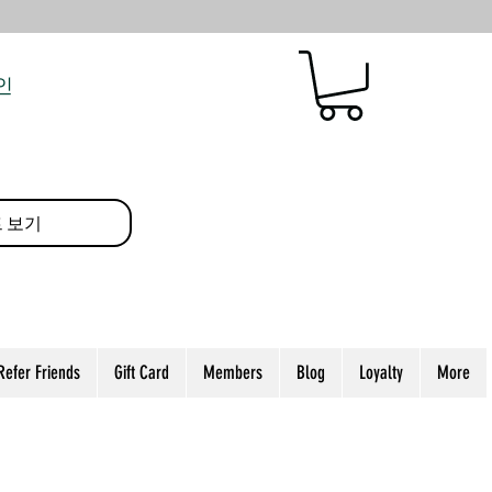
인
 보기
Refer Friends
Gift Card
Members
Blog
Loyalty
More