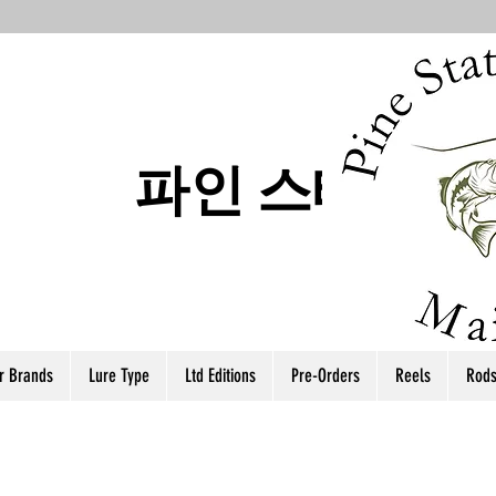
파인 스테이트
r Brands
Lure Type
Ltd Editions
Pre-Orders
Reels
Rod