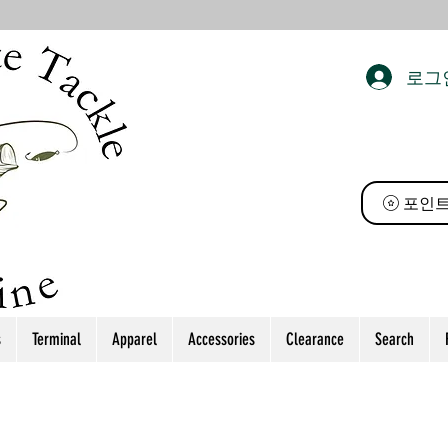
로그
 태클
포인트
s
Terminal
Apparel
Accessories
Clearance
Search