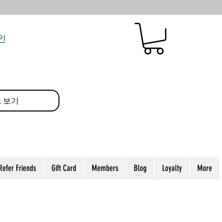
인
 보기
Refer Friends
Gift Card
Members
Blog
Loyalty
More