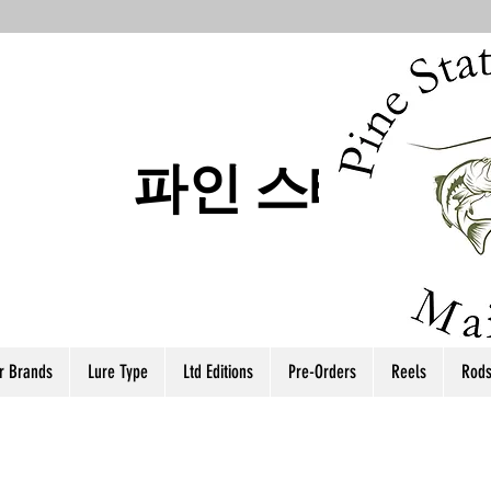
파인 스테이트
r Brands
Lure Type
Ltd Editions
Pre-Orders
Reels
Rod