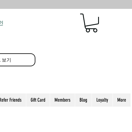
인
 보기
Refer Friends
Gift Card
Members
Blog
Loyalty
More