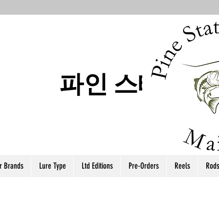
파인 스테이트
r Brands
Lure Type
Ltd Editions
Pre-Orders
Reels
Rod