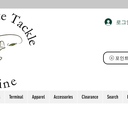
로그
 태클
포인트
s
Terminal
Apparel
Accessories
Clearance
Search