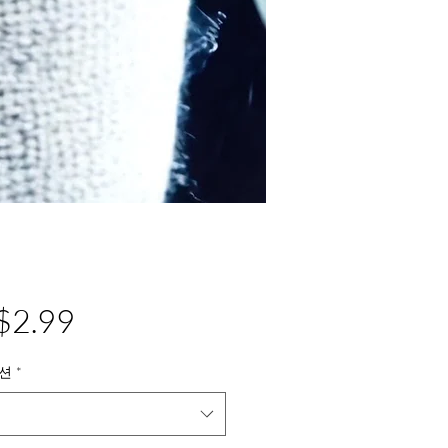
가
$2.99
격
션
*