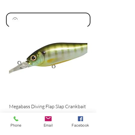
Megabass Diving Flap Slap Crankbait
Precio
USD 19.99
Phone
Email
Facebook