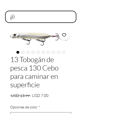
13 Tobogán de
pesca 130 Cebo
para caminar en
superficie
Precio
Precio
 USD 13.99 
USD 7.00
de
oferta
Opciones de color
*