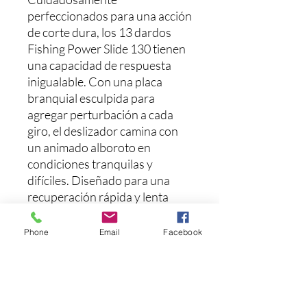
perfeccionados para una acción
de corte dura, los 13 dardos
Fishing Power Slide 130 tienen
una capacidad de respuesta
inigualable. Con una placa
branquial esculpida para
agregar perturbación a cada
giro, el deslizador camina con
un animado alboroto en
condiciones tranquilas y
difíciles. Diseñado para una
recuperación rápida y lenta
para adaptarse a las
condiciones, este señuelo es
Phone
Email
Facebook
ideal para un despliegue rápido,
buscando áreas amplias
apresuradamente, así como
para separar estructuras